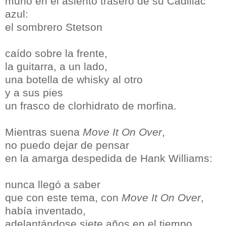
murió en el asiento trasero de su Cadillac
azul:
el sombrero Stetson
caído sobre la frente,
la guitarra, a un lado,
una botella de whisky al otro
y a sus pies
un frasco de clorhidrato de morfina.
Mientras suena
Move It On Over
,
no puedo dejar de pensar
en la amarga despedida de Hank Williams:
nunca llegó a saber
que con este tema, con
Move It On Over
,
había inventado,
adelantándose siete años en el tiempo,